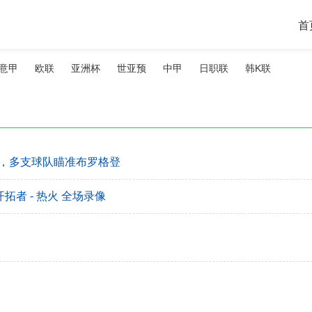
首
意甲
欧联
亚洲杯
世亚预
中甲
日职联
韩K联
，多支球队瞄准布罗格登
开拓者 - 热火 全场录像