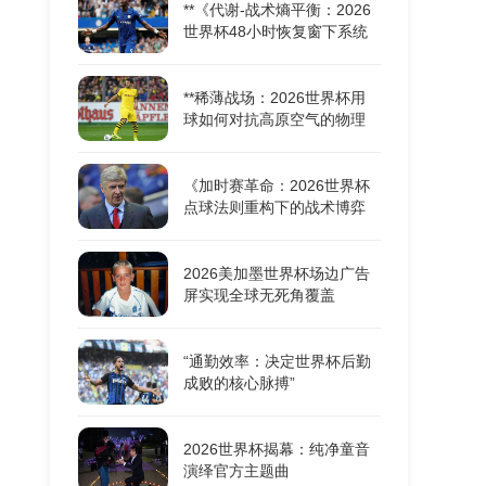
**《代谢-战术熵平衡：2026
世界杯48小时恢复窗下系统
机能重构的耦合动力学》**
**稀薄战场：2026世界杯用
球如何对抗高原空气的物理
极限**
《加时赛革命：2026世界杯
点球法则重构下的战术博弈
与胜负密码》
2026美加墨世界杯场边广告
屏实现全球无死角覆盖
“通勤效率：决定世界杯后勤
成败的核心脉搏”
2026世界杯揭幕：纯净童音
演绎官方主题曲