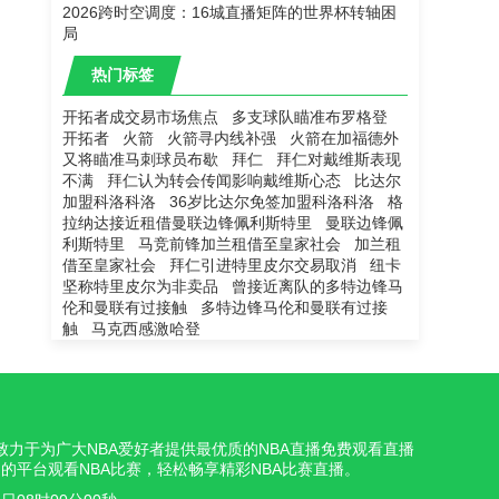
2026跨时空调度：16城直播矩阵的世界杯转轴困
局
热门标签
开拓者成交易市场焦点
多支球队瞄准布罗格登
开拓者
火箭
火箭寻内线补强
火箭在加福德外
又将瞄准马刺球员布歇
拜仁
拜仁对戴维斯表现
不满
拜仁认为转会传闻影响戴维斯心态
比达尔
加盟科洛科洛
36岁比达尔免签加盟科洛科洛
格
拉纳达接近租借曼联边锋佩利斯特里
曼联边锋佩
利斯特里
马竞前锋加兰租借至皇家社会
加兰租
借至皇家社会
拜仁引进特里皮尔交易取消
纽卡
坚称特里皮尔为非卖品
曾接近离队的多特边锋马
伦和曼联有过接触
多特边锋马伦和曼联有过接
触
马克西感激哈登
我们致力于为广大NBA爱好者提供最优质的NBA直播免费观看直播
的平台观看NBA比赛，轻松畅享精彩NBA比赛直播。