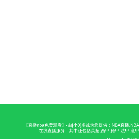
【直播nba免费观看】-由[小9]虔诚为您提供：NBA直播,
在线直播服务，其中还包括英超,西甲,德甲,法甲,