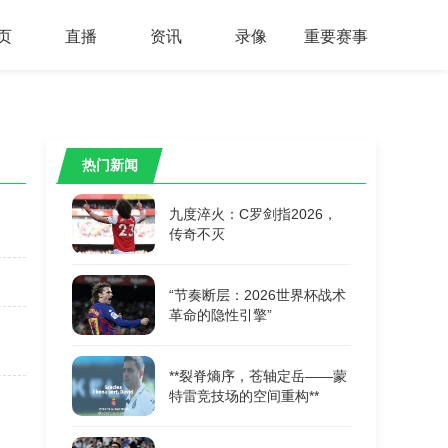
页
直播
资讯
录像
重要赛事
热门新闻
九度淬火：C罗剑指2026，
传奇不灭
“节奏断层：2026世界杯战术
革命的隐性引擎”
**裂脊熵序，苍轴定岳——蒙
特雷竞技场的空间重构**