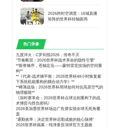
2026跨时空调度：16城直播
矩阵的世界杯转轴困局
热门录像
九度淬火：C罗剑指2026，传奇不灭
“节奏断层：2026世界杯战术革命的隐性引擎”
**裂脊熵序，苍轴定岳——蒙特雷竞技场的空间重
构**
**《代谢-战术熵平衡：2026世界杯48小时恢复窗
下系统机能重构的耦合动力学》**
**稀薄战场：2026世界杯用球如何对抗高原空气的
物理极限**
《加时赛革命：2026世界杯点球法则重构下的战
术博弈与胜负密码》
2026美加墨世界杯场边广告屏实现全球无死角覆
盖
“通勤效率：决定世界杯后勤成败的核心脉搏”
2026世界杯揭幕：纯净童音演绎官方主题曲