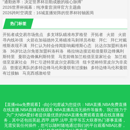
“通勤效率：决定世界杯后勤成败的核心脉搏”
2026世界杯揭幕：纯净童音演绎官方主题曲
2026跨时空调度：16城直播矩阵的世界杯转轴困局
热门标签
开拓者成交易市场焦点
多支球队瞄准布罗格登
开拓者
火箭
火箭
寻内线补强
火箭在加福德外又将瞄准马刺球员布歇
拜仁
拜仁对戴
维斯表现不满
拜仁认为转会传闻影响戴维斯心态
比达尔加盟科洛科
洛
36岁比达尔免签加盟科洛科洛
格拉纳达接近租借曼联边锋佩利
斯特里
曼联边锋佩利斯特里
马竞前锋加兰租借至皇家社会
加兰租
借至皇家社会
拜仁引进特里皮尔交易取消
纽卡坚称特里皮尔为非卖
品
曾接近离队的多特边锋马伦和曼联有过接触
多特边锋马伦和曼联
有过接触
马克西感激哈登
【直播nba免费观看】-由[小9]虔诚为您提供：NBA直播,NBA免费直播
在线直播,NBA直播在线观看,NBA直播高清无插件等服务。我们致力于
为广大NBA爱好者提供最优质的NBA直播免费观看直播在线直播服
务，其中还包括英超,西甲,德甲,法甲,意甲等五大联赛热门赛事直播，
无需安装任何插件，您可以随时随地通过我们的平台观看NBA比赛，