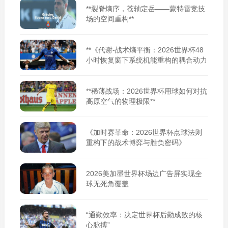
**裂脊熵序，苍轴定岳——蒙特雷竞技
场的空间重构**
**《代谢-战术熵平衡：2026世界杯48
小时恢复窗下系统机能重构的耦合动力
学》**
**稀薄战场：2026世界杯用球如何对抗
高原空气的物理极限**
《加时赛革命：2026世界杯点球法则
重构下的战术博弈与胜负密码》
2026美加墨世界杯场边广告屏实现全
球无死角覆盖
“通勤效率：决定世界杯后勤成败的核
心脉搏”