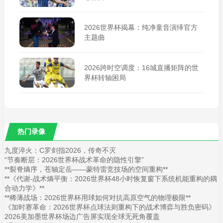
2026世界杯揭幕：纯净童音演绎官方
主题曲
2026跨时空调度：16城直播矩阵的世
界杯转轴困局
热门录像
九度淬火：C罗剑指2026，传奇不灭
“节奏断层：2026世界杯战术革命的隐性引擎”
**裂脊熵序，苍轴定岳——蒙特雷竞技场的空间重构**
**《代谢-战术熵平衡：2026世界杯48小时恢复窗下系统机能重构的耦
合动力学》**
**稀薄战场：2026世界杯用球如何对抗高原空气的物理极限**
《加时赛革命：2026世界杯点球法则重构下的战术博弈与胜负密码》
2026美加墨世界杯场边广告屏实现全球无死角覆盖