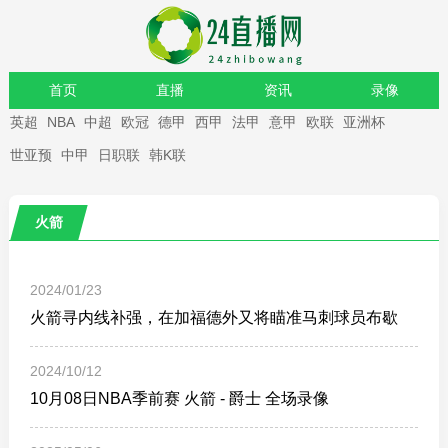
首页
直播
资讯
录像
英超
NBA
中超
欧冠
德甲
西甲
法甲
意甲
欧联
亚洲杯
重要赛事
世亚预
中甲
日职联
韩K联
火箭
2024/01/23
火箭寻内线补强，在加福德外又将瞄准马刺球员布歇
2024/10/12
10月08日NBA季前赛 火箭 - 爵士 全场录像