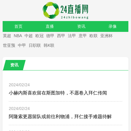
首页
直播
资讯
录像
英超
NBA
中超
欧冠
德甲
西甲
法甲
意甲
欧联
亚洲杯
重要赛事
世亚预
中甲
日职联
韩K联
资讯
2024/02/24
小赫内斯喜欢留在斯图加特，不愿卷入拜仁传闻
2024/02/24
阿隆索更愿留队或前往利物浦，拜仁接手难题待解