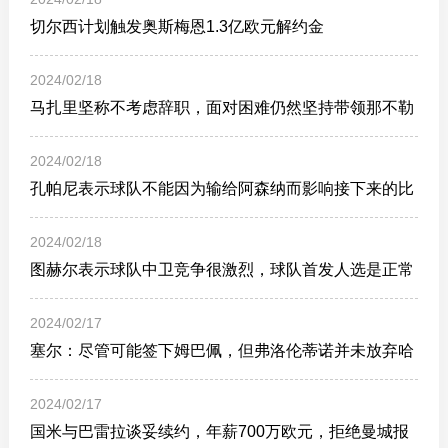
切尔西计划触发奥斯梅恩1.3亿欧元解约金
2024/02/18
马扎里坚称不考虑辞职，面对困难仍然坚持带领那不勒
斯
2024/02/18
孔帕尼表示球队不能因为输给阿森纳而影响接下来的比
赛状态
2024/02/18
图赫尔表示球队中卫竞争很激烈，球队首发人选是正常
的
2024/02/17
塞尔：尽管可能签下姆巴佩，但弗洛伦蒂诺并未放弃哈
兰德
2024/02/17
国米与巴雷拉谈妥续约，年薪700万欧元，拒绝曼城报