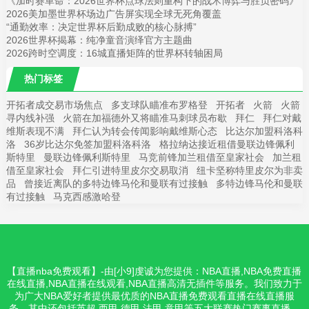
《加时赛革命：2026世界杯点球法则重构下的战术博弈与胜负密码》
2026美加墨世界杯场边广告屏实现全球无死角覆盖
“通勤效率：决定世界杯后勤成败的核心脉搏”
2026世界杯揭幕：纯净童音演绎官方主题曲
2026跨时空调度：16城直播矩阵的世界杯转轴困局
热门标签
开拓者成交易市场焦点
多支球队瞄准布罗格登
开拓者
火箭
火箭
寻内线补强
火箭在加福德外又将瞄准马刺球员布歇
拜仁
拜仁对戴
维斯表现不满
拜仁认为转会传闻影响戴维斯心态
比达尔加盟科洛科
洛
36岁比达尔免签加盟科洛科洛
格拉纳达接近租借曼联边锋佩利
斯特里
曼联边锋佩利斯特里
马竞前锋加兰租借至皇家社会
加兰租
借至皇家社会
拜仁引进特里皮尔交易取消
纽卡坚称特里皮尔为非卖
品
曾接近离队的多特边锋马伦和曼联有过接触
多特边锋马伦和曼联
有过接触
马克西感激哈登
【直播nba免费观看】-由[小9]虔诚为您提供：NBA直播,NBA免费直播
在线直播,NBA直播在线观看,NBA直播高清无插件等服务。我们致力于
为广大NBA爱好者提供最优质的NBA直播免费观看直播在线直播服
务，其中还包括英超,西甲,德甲,法甲,意甲等五大联赛热门赛事直播，