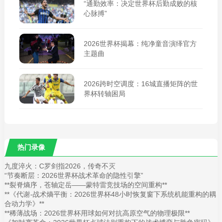
“通勤效率：决定世界杯后勤成败的核
心脉搏”
2026世界杯揭幕：纯净童音演绎官方
主题曲
2026跨时空调度：16城直播矩阵的世
界杯转轴困局
热门录像
九度淬火：C罗剑指2026，传奇不灭
“节奏断层：2026世界杯战术革命的隐性引擎”
**裂脊熵序，苍轴定岳——蒙特雷竞技场的空间重构**
**《代谢-战术熵平衡：2026世界杯48小时恢复窗下系统机能重构的耦
合动力学》**
**稀薄战场：2026世界杯用球如何对抗高原空气的物理极限**