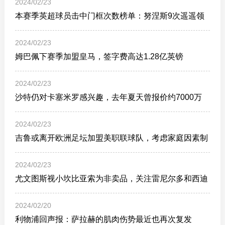
2024/02/23
本赛季英超球员击中门框次数榜单：努涅斯9次遥遥领
先
2024/02/23
姆巴佩下赛季加盟皇马，签字费高达1.28亿英镑
2024/02/23
沙特仍对卡塞米罗感兴趣，去年夏天曾报价约7000万
欧元
2024/02/23
吉鲁或离开欧洲足坛加盟美职联球队，考虑家庭因素制
约未来走向
2024/02/23
尤文图斯视小坎比亚索为非卖品，关注雷尼尔多和西迪
利亚作为补充
2024/02/20
利物浦回声报：萨拉赫的肌肉伤势最近也再次复发