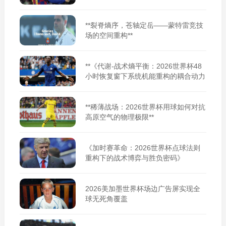
**裂脊熵序，苍轴定岳——蒙特雷竞技
场的空间重构**
**《代谢-战术熵平衡：2026世界杯48
小时恢复窗下系统机能重构的耦合动力
学》**
**稀薄战场：2026世界杯用球如何对抗
高原空气的物理极限**
《加时赛革命：2026世界杯点球法则
重构下的战术博弈与胜负密码》
2026美加墨世界杯场边广告屏实现全
球无死角覆盖