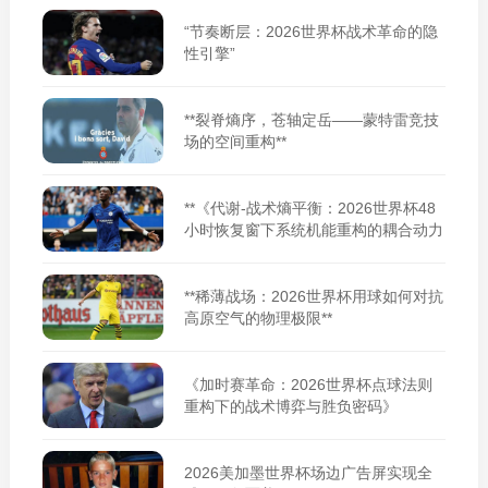
“节奏断层：2026世界杯战术革命的隐
性引擎”
**裂脊熵序，苍轴定岳——蒙特雷竞技
场的空间重构**
**《代谢-战术熵平衡：2026世界杯48
小时恢复窗下系统机能重构的耦合动力
学》**
**稀薄战场：2026世界杯用球如何对抗
高原空气的物理极限**
《加时赛革命：2026世界杯点球法则
重构下的战术博弈与胜负密码》
2026美加墨世界杯场边广告屏实现全