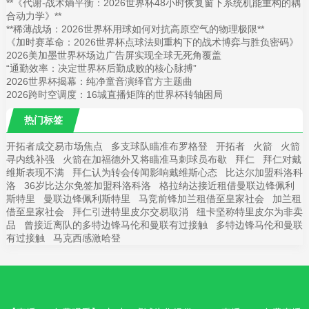
**《代谢-战术熵平衡：2026世界杯48小时恢复窗下系统机能重构的耦
合动力学》**
**稀薄战场：2026世界杯用球如何对抗高原空气的物理极限**
《加时赛革命：2026世界杯点球法则重构下的战术博弈与胜负密码》
2026美加墨世界杯场边广告屏实现全球无死角覆盖
“通勤效率：决定世界杯后勤成败的核心脉搏”
2026世界杯揭幕：纯净童音演绎官方主题曲
2026跨时空调度：16城直播矩阵的世界杯转轴困局
热门标签
开拓者成交易市场焦点
多支球队瞄准布罗格登
开拓者
火箭
火箭
寻内线补强
火箭在加福德外又将瞄准马刺球员布歇
拜仁
拜仁对戴
维斯表现不满
拜仁认为转会传闻影响戴维斯心态
比达尔加盟科洛科
洛
36岁比达尔免签加盟科洛科洛
格拉纳达接近租借曼联边锋佩利
斯特里
曼联边锋佩利斯特里
马竞前锋加兰租借至皇家社会
加兰租
借至皇家社会
拜仁引进特里皮尔交易取消
纽卡坚称特里皮尔为非卖
品
曾接近离队的多特边锋马伦和曼联有过接触
多特边锋马伦和曼联
有过接触
马克西感激哈登