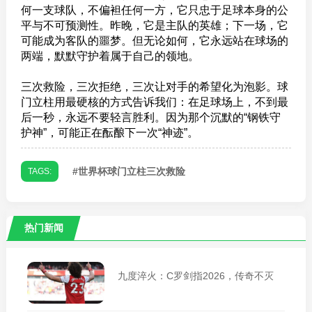
何一支球队，不偏袒任何一方，它只忠于足球本身的公
平与不可预测性。昨晚，它是主队的英雄；下一场，它
可能成为客队的噩梦。但无论如何，它永远站在球场的
两端，默默守护着属于自己的领地。
三次救险，三次拒绝，三次让对手的希望化为泡影。球
门立柱用最硬核的方式告诉我们：在足球场上，不到最
后一秒，永远不要轻言胜利。因为那个沉默的“钢铁守
护神”，可能正在酝酿下一次“神迹”。
#
世界杯球门立柱三次救险
TAGS:
热门新闻
九度淬火：C罗剑指2026，传奇不灭