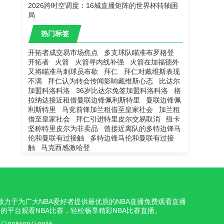
2026跨时空调度：16城直播矩阵的世界杯转轴困
局
热门标签
开拓者成交易市场焦点
多支球队瞄准布罗格登
开拓者
火箭
火箭寻内线补强
火箭在加福德外
又将瞄准马刺球员布歇
拜仁
拜仁对戴维斯表现
不满
拜仁认为转会传闻影响戴维斯心态
比达尔
加盟科洛科洛
36岁比达尔免签加盟科洛科洛
格
拉纳达接近租借曼联边锋佩利斯特里
曼联边锋佩
利斯特里
马竞前锋加兰租借至皇家社会
加兰租
借至皇家社会
拜仁引进特里皮尔交易取消
纽卡
坚称特里皮尔为非卖品
曾接近离队的多特边锋马
伦和曼联有过接触
多特边锋马伦和曼联有过接
触
马克西感激哈登
我们致力于为广大NBA爱好者提供最优质的NBA直播免费观看直播
的平台观看NBA比赛，轻松畅享精彩NBA比赛直播。