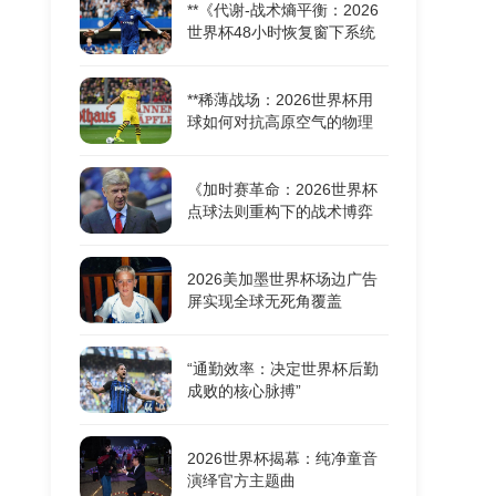
**《代谢-战术熵平衡：2026
世界杯48小时恢复窗下系统
机能重构的耦合动力学》**
**稀薄战场：2026世界杯用
球如何对抗高原空气的物理
极限**
《加时赛革命：2026世界杯
点球法则重构下的战术博弈
与胜负密码》
2026美加墨世界杯场边广告
屏实现全球无死角覆盖
“通勤效率：决定世界杯后勤
成败的核心脉搏”
2026世界杯揭幕：纯净童音
演绎官方主题曲