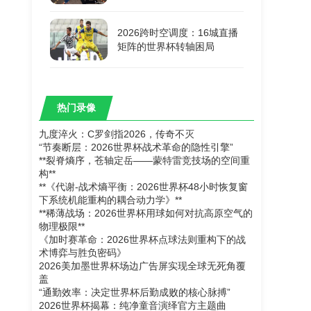
2026跨时空调度：16城直播
矩阵的世界杯转轴困局
热门录像
九度淬火：C罗剑指2026，传奇不灭
“节奏断层：2026世界杯战术革命的隐性引擎”
**裂脊熵序，苍轴定岳——蒙特雷竞技场的空间重
构**
**《代谢-战术熵平衡：2026世界杯48小时恢复窗
下系统机能重构的耦合动力学》**
**稀薄战场：2026世界杯用球如何对抗高原空气的
物理极限**
《加时赛革命：2026世界杯点球法则重构下的战
术博弈与胜负密码》
2026美加墨世界杯场边广告屏实现全球无死角覆
盖
“通勤效率：决定世界杯后勤成败的核心脉搏”
2026世界杯揭幕：纯净童音演绎官方主题曲