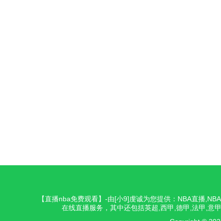
【直播nba免费观看】-由[小9]虔诚为您提供：NBA直播,
在线直播服务，其中还包括英超,西甲,德甲,法甲,