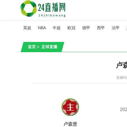
英超
NBA
中超
欧冠
德甲
西甲
法甲
首页
>
足球直播
卢
直播时间：
202
卢森堡