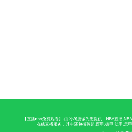
【直播nba免费观看】-由[小9]虔诚为您提供：NBA直播,
在线直播服务，其中还包括英超,西甲,德甲,法甲,