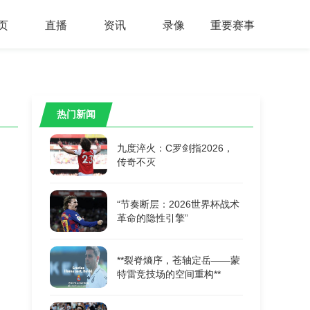
页
直播
资讯
录像
重要赛事
热门新闻
九度淬火：C罗剑指2026，
传奇不灭
“节奏断层：2026世界杯战术
革命的隐性引擎”
**裂脊熵序，苍轴定岳——蒙
特雷竞技场的空间重构**