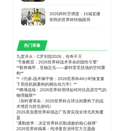
2026跨时空调度：16城直播
矩阵的世界杯转轴困局
热门录像
九度淬火：C罗剑指2026，传奇不灭
“节奏断层：2026世界杯战术革命的隐性引擎”
**裂脊熵序，苍轴定岳——蒙特雷竞技场的空间重
构**
**《代谢-战术熵平衡：2026世界杯48小时恢复窗
下系统机能重构的耦合动力学》**
**稀薄战场：2026世界杯用球如何对抗高原空气的
物理极限**
《加时赛革命：2026世界杯点球法则重构下的战
术博弈与胜负密码》
2026美加墨世界杯场边广告屏实现全球无死角覆
盖
“通勤效率：决定世界杯后勤成败的核心脉搏”
2026世界杯揭幕：纯净童音演绎官方主题曲