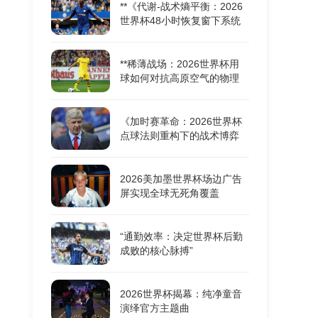
**《代谢-战术熵平衡：2026
世界杯48小时恢复窗下系统
机能重构的耦合动力学》**
**稀薄战场：2026世界杯用
球如何对抗高原空气的物理
极限**
《加时赛革命：2026世界杯
点球法则重构下的战术博弈
与胜负密码》
2026美加墨世界杯场边广告
屏实现全球无死角覆盖
“通勤效率：决定世界杯后勤
成败的核心脉搏”
2026世界杯揭幕：纯净童音
演绎官方主题曲