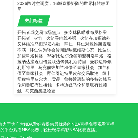
2026跨时空调度：16城直播矩阵的世界杯转轴困
局
热门标签
开拓者成交易市场焦点
多支球队瞄准布罗格登
开拓者
火箭
火箭寻内线补强
火箭在加福德外
又将瞄准马刺球员布歇
拜仁
拜仁对戴维斯表现
不满
拜仁认为转会传闻影响戴维斯心态
比达尔
加盟科洛科洛
36岁比达尔免签加盟科洛科洛
格
拉纳达接近租借曼联边锋佩利斯特里
曼联边锋佩
利斯特里
马竞前锋加兰租借至皇家社会
加兰租
借至皇家社会
拜仁引进特里皮尔交易取消
纽卡
坚称特里皮尔为非卖品
曾接近离队的多特边锋马
伦和曼联有过接触
多特边锋马伦和曼联有过接
触
马克西感激哈登
我们致力于为广大NBA爱好者提供最优质的NBA直播免费观看直播
的平台观看NBA比赛，轻松畅享精彩NBA比赛直播。